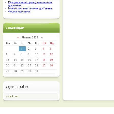
Підсумки моніторингу навчальних
досягнень
Моніторинг навчальних досґгнень
Форма навчання
«
Липень 2026 »
Пн
Вт
Ср
Чт
Пт
Сб
Нд
1
2
3
4
5
6
7
8
9
10
11
12
13
14
15
16
17
18
19
20
21
22
23
24
25
26
27
28
29
30
31
dv.kr.ua