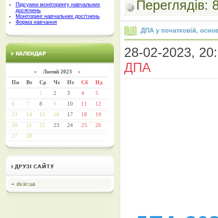
Переглядів:
Підсумки моніторингу навчальних
досягнень
Моніторинг навчальних досґгнень
Форма навчання
ДПА у початковій, основ
28-02-2023, 20:
ДПА
«
Лютий 2023
»
Пн
Вт
Ср
Чт
Пт
Сб
Нд
1
2
3
4
5
6
7
8
9
10
11
12
13
14
15
16
17
18
19
20
21
22
23
24
25
26
27
28
dv.kr.ua