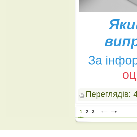
Яки
випр
За інфо
оц
Переглядів:
1
2
3