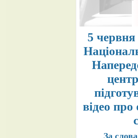
5 червня
Національ
Наперед
центр
підготу
відео про
За слова