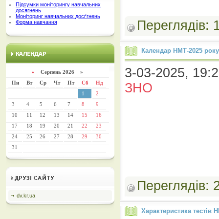
Підсумки моніторингу навчальних
досягнень
Моніторинг навчальних досґгнень
Переглядів:
Форма навчання
Календар НМТ-2025 року
3-03-2025, 19:2
«
Серпень 2026 »
Пн
Вт
Ср
Чт
Пт
Сб
Нд
ЗНО
1
2
3
4
5
6
7
8
9
10
11
12
13
14
15
16
17
18
19
20
21
22
23
24
25
26
27
28
29
30
31
Переглядів:
dv.kr.ua
Характеристика тестів 