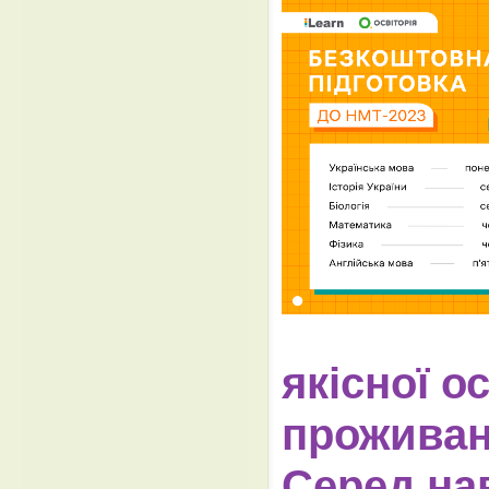
якісної
ос
проживан
Серед на