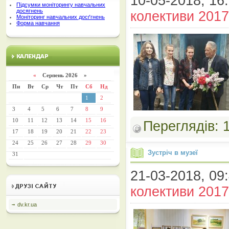
10-05-2018, 16:
Підсумки моніторингу навчальних
досягнень
колективи 2017
Моніторинг навчальних досґгнень
Форма навчання
«
Серпень 2026 »
Пн
Вт
Ср
Чт
Пт
Сб
Нд
1
2
3
4
5
6
7
8
9
10
11
12
13
14
15
16
Переглядів:
17
18
19
20
21
22
23
24
25
26
27
28
29
30
Зустріч в музеї
31
21-03-2018, 09:
колективи 2017
dv.kr.ua