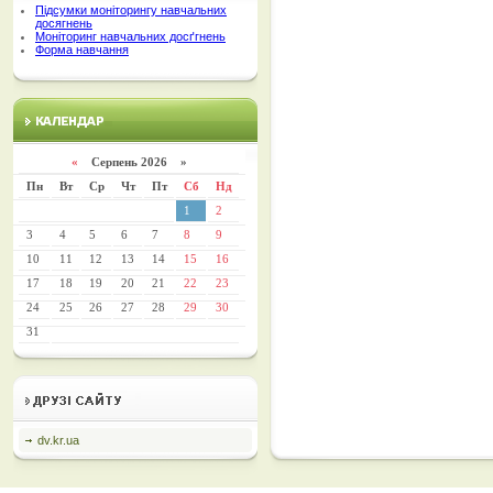
Підсумки моніторингу навчальних
досягнень
Моніторинг навчальних досґгнень
Форма навчання
«
Серпень 2026 »
Пн
Вт
Ср
Чт
Пт
Сб
Нд
1
2
3
4
5
6
7
8
9
10
11
12
13
14
15
16
17
18
19
20
21
22
23
24
25
26
27
28
29
30
31
dv.kr.ua