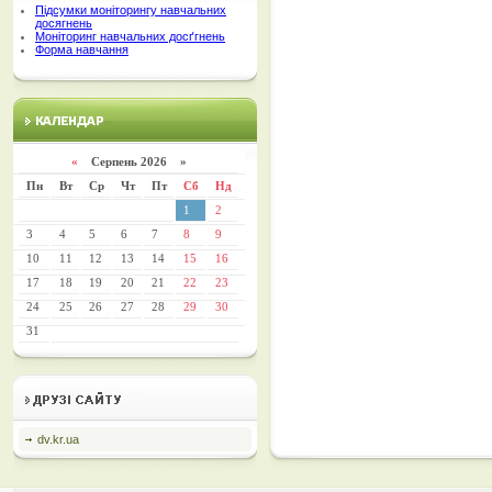
Підсумки моніторингу навчальних
досягнень
Моніторинг навчальних досґгнень
Форма навчання
«
Серпень 2026 »
Пн
Вт
Ср
Чт
Пт
Сб
Нд
1
2
3
4
5
6
7
8
9
10
11
12
13
14
15
16
17
18
19
20
21
22
23
24
25
26
27
28
29
30
31
dv.kr.ua