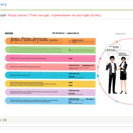
інгу
горія:
Наша школа
/
План заходів, спрямованих на протидію булінгу
: (0)