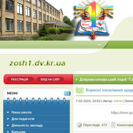
Добровеличківський ліцей "Г
Корисні посилання щодо
7-03-2023, 10:53 | Автор:
Admin
| Кате
Наша школа
https://mon.g
Для педагогів
Переглядів: 473
|
Коментарів
Діяльність закладу
Батькам