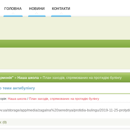
ГОЛОВНА
НОВИНИ
КОНТАКТИ
армонія"
»
Наша школа
» План заходів, спрямованих на протидію булінгу
 теми антибулінгу
горія:
Наша школа
/
План заходів, спрямованих на протидію булінгу
ov.ua/storage/app/media/zagalna%20serednya/protidia-bulingu/2019-11-25-protydiy
: (0)