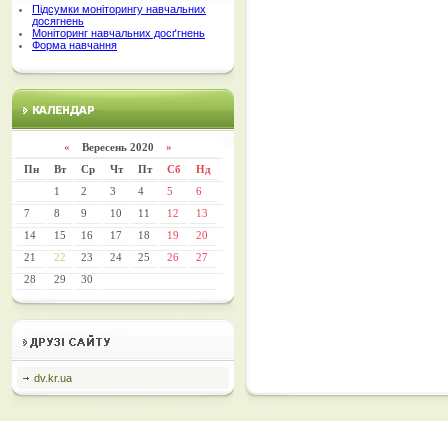
Підсумки моніторингу навчальних
досягнень
Моніторинг навчальних досґгнень
Форма навчання
«
Вересень 2020
»
Пн
Вт
Ср
Чт
Пт
Сб
Нд
1
2
3
4
5
6
7
8
9
10
11
12
13
14
15
16
17
18
19
20
21
22
23
24
25
26
27
28
29
30
dv.kr.ua