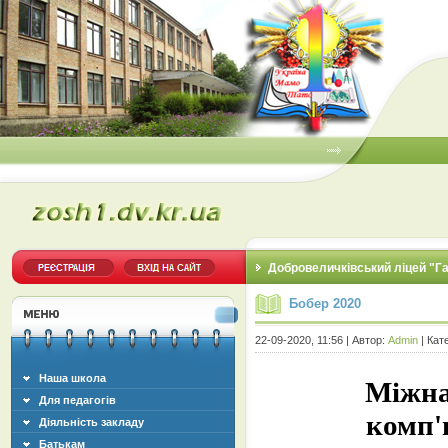
Добровеличківський ліцей "Г
Бобер 2020
22-09-2020, 11:56 | Автор:
Admin
| Кат
Наша школа
Міжна
Для педагогів
комп'
Діяльність закладу
Батькам