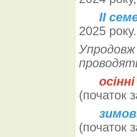
ІІ сем
2025 року.
Упродовж 
проводять
осінн
(початок з
зимов
(початок з