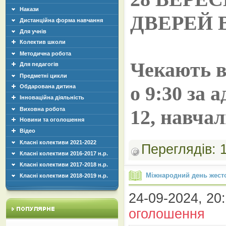
Накази
ДВЕРЕЙ В
Дистанційна форма навчання
Для учнів
Колектив школи
Методична робота
Чекають в
Для педагогів
Предметні цикли
о 9:30 за 
Обдарована дитина
Інноваційна діяльність
Виховна робота
12, навчал
Новини та оголошення
Відео
Класні колективи 2021-2022
Переглядів:
Класні колективи 2016-2017 н.р.
Класні колективи 2017-2018 н.р.
Міжнародний день жест
Класні колективи 2018-2019 н.р.
24-09-2024, 20:
оголошення