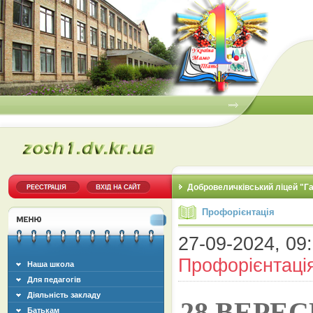
Добровеличківський ліцей "Г
Профорієнтація
27-09-2024, 09:
Профорієнтаці
Наша школа
Для педагогів
Діяльність закладу
28 ВЕРЕ
Батькам