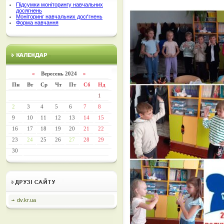
Підсумки моніторингу навчальних
досягнень
Моніторинг навчальних досґгнень
Форма навчання
«
Вересень 2024
»
Пн
Вт
Ср
Чт
Пт
Сб
Нд
1
2
3
4
5
6
7
8
9
10
11
12
13
14
15
16
17
18
19
20
21
22
23
24
25
26
27
28
29
30
dv.kr.ua