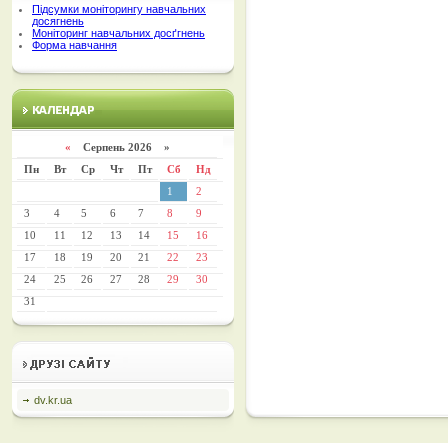
Підсумки моніторингу навчальних
досягнень
Моніторинг навчальних досґгнень
Форма навчання
«
Серпень 2026 »
Пн
Вт
Ср
Чт
Пт
Сб
Нд
1
2
3
4
5
6
7
8
9
10
11
12
13
14
15
16
17
18
19
20
21
22
23
24
25
26
27
28
29
30
31
dv.kr.ua