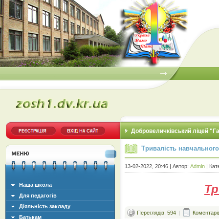
Добровеличківський ліцей "Г
Тривалість навчального
13-02-2022, 20:46 | Автор:
Admin
| Кат
Наша школа
Тр
Для педагогів
Діяльність закладу
Переглядів: 594
|
Коментарів
Батькам