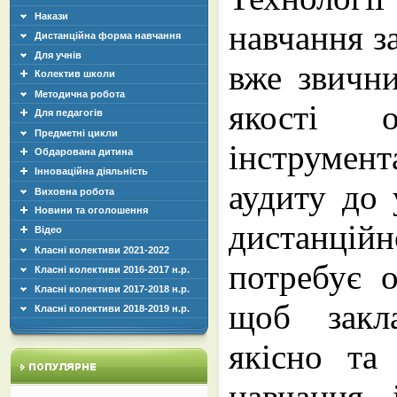
Накази
навчання за
Дистанційна форма навчання
Для учнів
вже звичн
Колектив школи
Методична робота
якості о
Для педагогів
Предметні цикли
інструмент
Обдарована дитина
Інноваційна діяльність
аудиту до 
Виховна робота
Новини та оголошення
дистанційн
Відео
Класні колективи 2021-2022
потребує о
Класні колективи 2016-2017 н.р.
Класні колективи 2017-2018 н.р.
щоб закл
Класні колективи 2018-2019 н.р.
якісно та
навчання, 