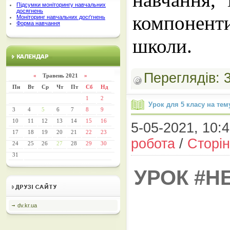
Підсумки моніторингу навчальних
досягнень
компонент
Моніторинг навчальних досґгнень
Форма навчання
школи.
Переглядів:
«
Травень 2021
»
Пн
Вт
Ср
Чт
Пт
Сб
Нд
1
2
Урок для 5 класу на тем
3
4
5
6
7
8
9
10
11
12
13
14
15
16
5-05-2021, 10:4
17
18
19
20
21
22
23
робота
/
Сторін
24
25
26
27
28
29
30
31
УРОК #Н
dv.kr.ua