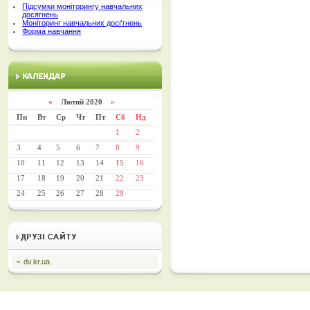
Підсумки моніторингу навчальних
досягнень
Моніторинг навчальних досґгнень
Форма навчання
«
Лютий 2020
»
Пн
Вт
Ср
Чт
Пт
Сб
Нд
1
2
3
4
5
6
7
8
9
10
11
12
13
14
15
16
17
18
19
20
21
22
23
24
25
26
27
28
29
dv.kr.ua