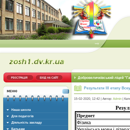
Добровеличківський ліцей "Г
Результати ІІІ етапу Все
15-02-2020, 12:42 | Автор:
Admin
| Кат
Резул
Наша школа
Предмет
Для педагогів
Фізика
Діяльність закладу
Батькам
Українська мови і літера