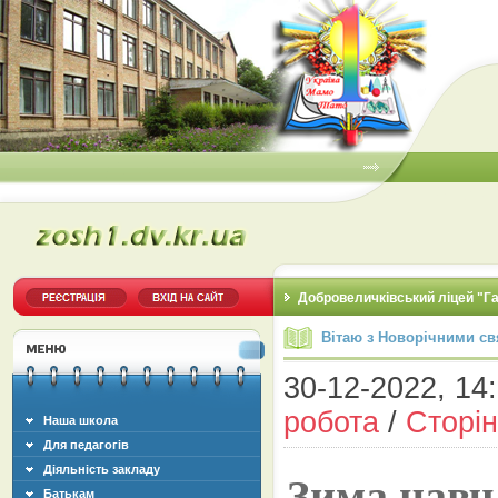
Добровеличківський ліцей "Г
Вітаю з Новорічними св
30-12-2022, 14:
робота
/
Сторін
Наша школа
Для педагогів
Діяльність закладу
Зима навча
Батькам