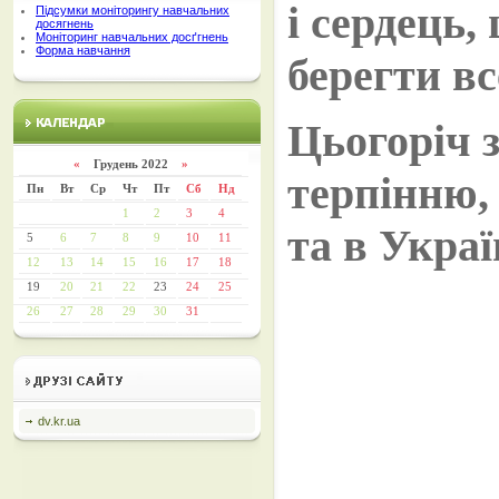
і сердець,
Підсумки моніторингу навчальних
досягнень
Моніторинг навчальних досґгнень
Форма навчання
берегти вс
Цьогоріч 
«
Грудень 2022
»
терпінню, 
Пн
Вт
Ср
Чт
Пт
Сб
Нд
1
2
3
4
та в Украї
5
6
7
8
9
10
11
12
13
14
15
16
17
18
19
20
21
22
23
24
25
26
27
28
29
30
31
dv.kr.ua