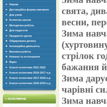
Накази
свята, див
Дистанційна форма навчання
Для учнів
весни, пер
Колектив школи
Методична робота
Зима навч
Для педагогів
Предметні цикли
(хуртовину
Обдарована дитина
Інноваційна діяльність
Виховна робота
стрілок го
Новини та оголошення
Відео
бажання й
Класні колективи 2021-2022
Класні колективи 2016-2017 н.р.
Зима дару
Класні колективи 2017-2018 н.р.
Класні колективи 2018-2019 н.р.
чарівні си
Зима навч