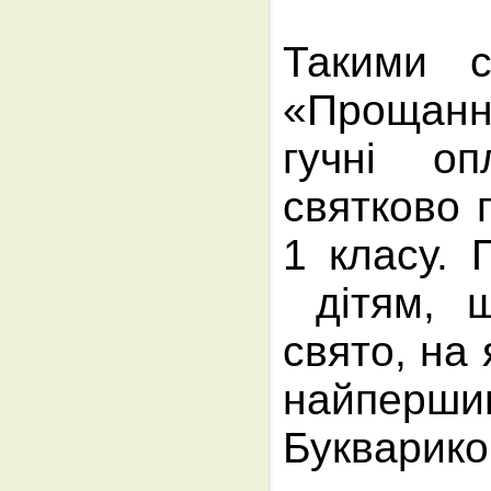
Такими с
«Прощання
гучні оп
святково 
1 класу. 
дітям, 
свято, на
найперши
Букварико