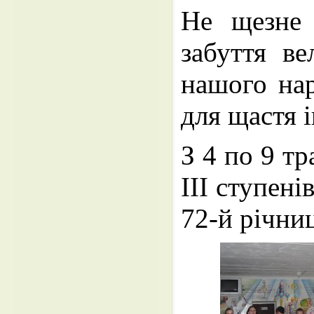
Не щезне 
забуття ве
нашого нар
для щастя 
З 4 по 9 т
ІІІ ступен
72-й річни