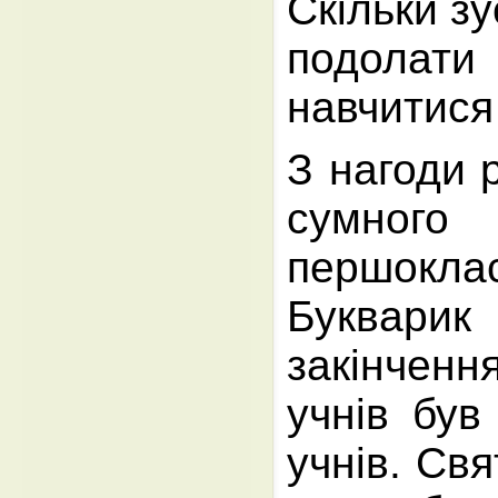
Скільки з
подолат
навчитися
З нагоди р
сумного
першокл
Буквар
закінчен
учнів був
учнів. Свя