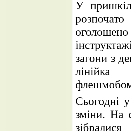
У пришкіл
розпочато
оголошено 
інструктажі
загони з де
лінійка
флешмобом
Сьогодні у
зміни. На 
зібралис