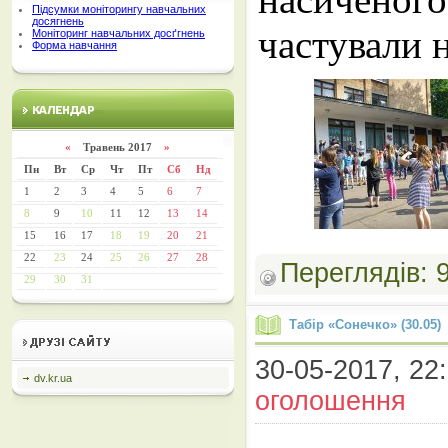
Підсумки моніторингу навчальних
досягнень
частували н
Моніторинг навчальних досґгнень
Форма навчання
«
Травень 2017
»
Пн
Вт
Ср
Чт
Пт
Сб
Нд
1
2
3
4
5
6
7
8
9
10
11
12
13
14
15
16
17
18
19
20
21
22
23
24
25
26
27
28
Переглядів:
29
30
31
Табір «Сонечко» (30.05)
30-05-2017, 22:
dv.kr.ua
оголошення