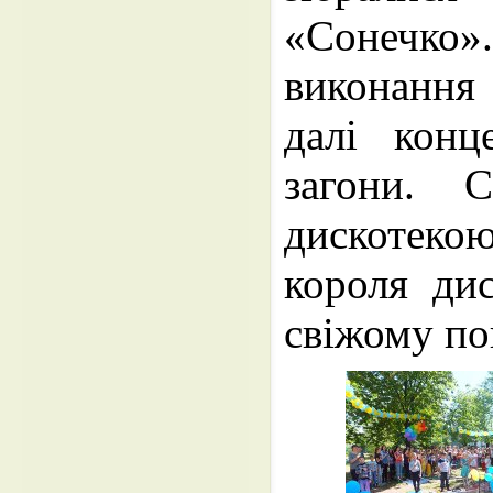
«Сонечко».
виконання
далі конц
загони. 
дискотек
короля диск
свіжому пов