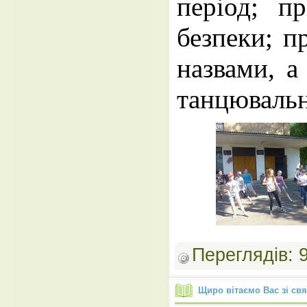
період; пр
безпеки; п
назвами, а
танцюваль
Переглядів:
Щиро вітаємо Вас зі св