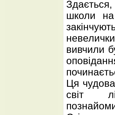
Здається
школи на
закінчу
невелич
вивчили бу
оповідан
починаєть
Ця чудова
світ л
познайо