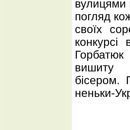
вулицями 
погляд кож
своїх сор
конкурсі
Горбатюк
вишиту 
бісером.
неньки-Укр