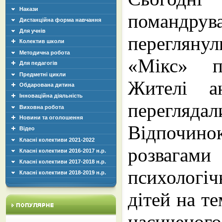
Накази
помандрува
Дистанційна форма навчання
Для учнів
перегляну
Колектив школи
Методична робота
«Мікс» п
Для педагогів
Предметні цикли
Жителі ан
Обдарована дитина
Інноваційна діяльність
переглядал
Виховна робота
Новини та оголошення
Відпочин
Відео
Класні колективи 2021-2022
розвагами
Класні колективи 2016-2017 н.р.
Класні колективи 2017-2018 н.р.
психологіч
Класні колективи 2018-2019 н.р.
дітей на те
насиченого