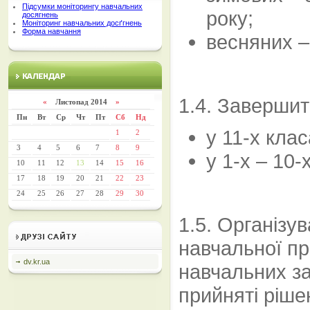
Підсумки моніторингу навчальних
року;
досягнень
Моніторинг навчальних досґгнень
Форма навчання
весняних –
1.4. Завершит
«
Листопад 2014
»
Пн
Вт
Ср
Чт
Пт
Сб
Нд
у 11-х клас
1
2
3
4
5
6
7
8
9
у 1-х – 10-
10
11
12
13
14
15
16
17
18
19
20
21
22
23
24
25
26
27
28
29
30
1.5. Організу
навчальної пр
dv.kr.ua
навчальних за
прийняті ріше