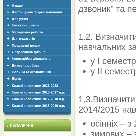
Накази
дзвоник" та п
Дистанційна форма навчання
Для учнів
Колектив школи
Методична робота
1.2. Визначит
Для педагогів
навчальних з
Предметні цикли
Обдарована дитина
у І семестр
Інноваційна діяльність
Виховна робота
у ІІ семест
Новини та оголошення
Відео
Класні колективи 2021-2022
Класні колективи 2016-2017 н.р.
1.3.Визначити
Класні колективи 2017-2018 н.р.
Класні колективи 2018-2019 н.р.
2014/2015 нав
осінніх – 
зимових – 