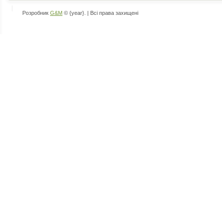
Розробник
G&M
© {year}. | Всі права захищені