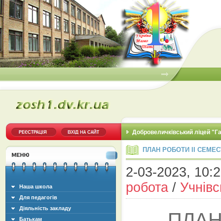
Добровеличківський ліцей "Г
ПЛАН РОБОТИ ІІ СЕМЕСТР
2-03-2023, 10:2
робота
/
Учнів
Наша школа
Для педагогів
Діяльність закладу
ПЛАН
Батькам