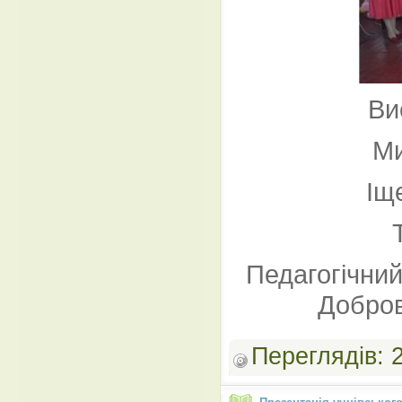
Ви
Ми
Іщ
Педагогічний
Добров
Переглядів: