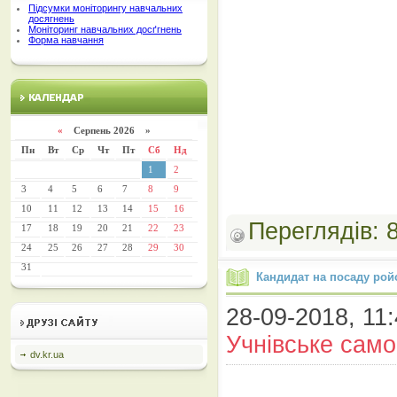
Підсумки моніторингу навчальних
досягнень
Моніторинг навчальних досґгнень
Форма навчання
«
Серпень 2026 »
Пн
Вт
Ср
Чт
Пт
Сб
Нд
1
2
3
4
5
6
7
8
9
10
11
12
13
14
15
16
Переглядів:
17
18
19
20
21
22
23
24
25
26
27
28
29
30
31
Кандидат на посаду рой
28-09-2018, 11:
Учнівське сам
dv.kr.ua