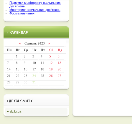
Підсумки моніторингу навчальних
досягнень
Моніторинг навчальних досґгнень
Форма навчання
«
Серпень 2023
»
Пн
Вт
Ср
Чт
Пт
Сб
Нд
1
2
3
4
5
6
7
8
9
10
11
12
13
14
15
16
17
18
19
20
21
22
23
24
25
26
27
28
29
30
31
dv.kr.ua