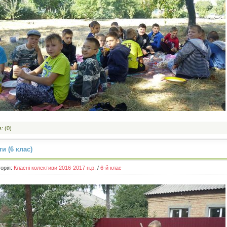
: (0)
и (6 клас)
горія:
Класні колективи 2016-2017 н.р.
/
6-й клас