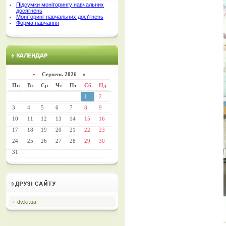
Підсумки моніторингу навчальних
досягнень
Моніторинг навчальних досґгнень
Форма навчання
«
Серпень 2026 »
Пн
Вт
Ср
Чт
Пт
Сб
Нд
1
2
3
4
5
6
7
8
9
10
11
12
13
14
15
16
17
18
19
20
21
22
23
24
25
26
27
28
29
30
31
dv.kr.ua