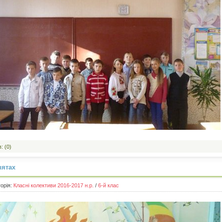
: (0)
вятах
горія:
Класні колективи 2016-2017 н.р.
/
6-й клас