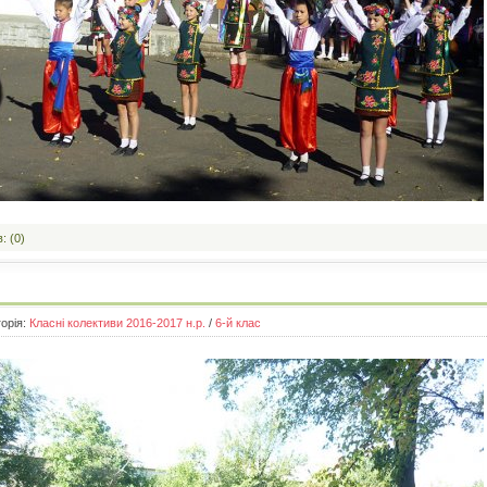
: (0)
горія:
Класні колективи 2016-2017 н.р.
/
6-й клас