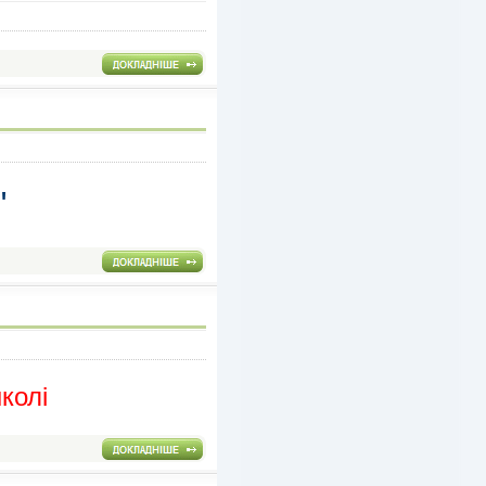
"
колі