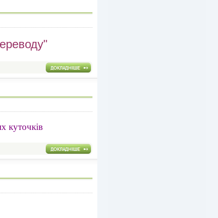
переводу"
их куточків