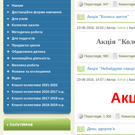
Переглядів: 947
|
Коментарів
Накази
Дистанційна форма навчання
Акція "Колесо життя"
Для учнів
Колектив школи
23-06-2016, 15:02 | Автор:
Admin
| Кат
Методична робота
Для педагогів
Акція "Кол
Предметні цикли
Обдарована дитина
Переглядів: 980
|
Коментарів
Інноваційна діяльність
Виховна робота
Акція "Небайдуже серце
Новини та оголошення
Відео
23-06-2016, 14:57 | Автор:
Admin
| Кат
Класні колективи 2021-2022
Класні колективи 2016-2017 н.р.
Акц
Класні колективи 2017-2018 н.р.
Класні колективи 2018-2019 н.р.
Переглядів: 1 306
|
Коментар
День здоров'я