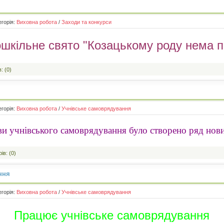
егорія:
Виховна робота
/
Заходи та конкурси
шкільне свято "Козацькому роду нема 
: (0)
егорія:
Виховна робота
/
Учнівське самоврядування
иви учнівського самоврядування було створено ряд нов
ів: (0)
ння
егорія:
Виховна робота
/
Учнівське самоврядування
Працює учнівське самоврядування