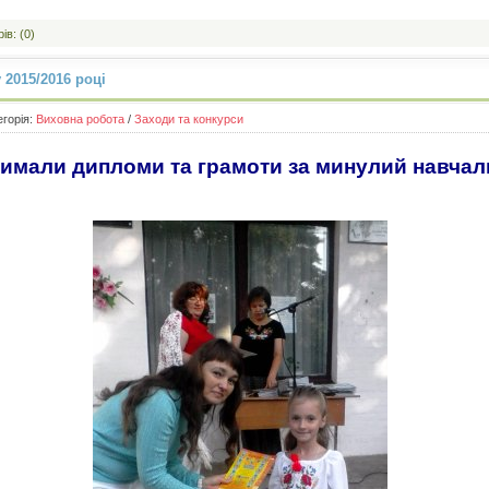
ів: (0)
 2015/2016 році
егорія:
Виховна робота
/
Заходи та конкурси
римали дипломи та грамоти за минулий навчал