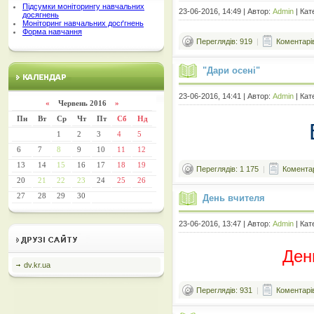
Підсумки моніторингу навчальних
23-06-2016, 14:49 | Автор:
Admin
| Кат
досягнень
Моніторинг навчальних досґгнень
Форма навчання
Переглядів: 919
|
Коментарів
"Дари осені"
23-06-2016, 14:41 | Автор:
Admin
| Кат
«
Червень 2016
»
Пн
Вт
Ср
Чт
Пт
Сб
Нд
1
2
3
4
5
6
7
8
9
10
11
12
13
14
15
16
17
18
19
Переглядів: 1 175
|
Коментар
20
21
22
23
24
25
26
27
28
29
30
День вчителя
23-06-2016, 13:47 | Автор:
Admin
| Кат
Ден
dv.kr.ua
Переглядів: 931
|
Коментарів