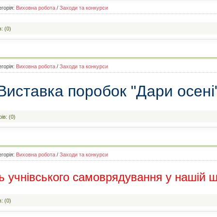
егорія:
Виховна робота
/
Заходи та конкурси
: (0)
егорія:
Виховна робота
/
Заходи та конкурси
Виставка поробок "Дари осені
ів: (0)
егорія:
Виховна робота
/
Заходи та конкурси
ь учнівського самоврядування у нашій ш
: (0)