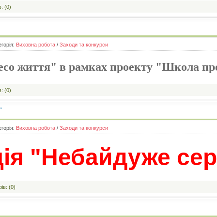
: (0)
егорія:
Виховна робота
/
Заходи та конкурси
есо життя" в рамках проекту "Школа п
: (0)
"
егорія:
Виховна робота
/
Заходи та конкурси
ія "Небайдуже се
ів: (0)