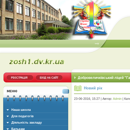
Добровеличківський ліцей "Г
Новий рік
23-06-2016, 15:27 | Автор:
Admin
| Кат
Наша школа
Для педагогів
Діяльність закладу
Батькам