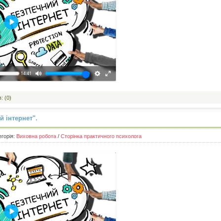
Відтворити
14:41
: (0)
 інтернет".
егорія:
Виховна робота
/
Сторінка практичного психолога
Відтворити