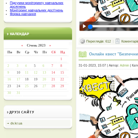
Підсумки моніторингу навчальних
досягнень
Моніторинг навчальних досґгнень
Форма навчання
Переглядів: 612
|
Коментарів
«
Січень 2023
»
Пн
Вт
Ср
Чт
Пт
Сб
Нд
Онлайн квест "Безпечний
1
31-01-2023, 15:07 | Автор:
Admin
| Кат
2
3
4
5
6
7
8
9
10
11
12
13
14
15
16
17
18
19
20
21
22
23
24
25
26
27
28
29
30
31
dv.kr.ua