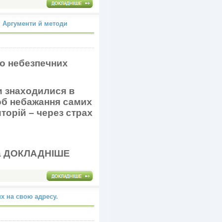
? Аргументи й методи
но небезпечних
и знаходилися в
об небажання самих
торій – через страх
ДНІШЕ
х на свою адресу.