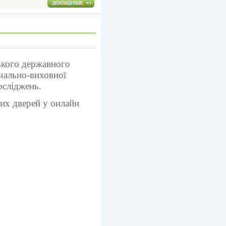
ького державного
вчально-виховної
осліджень.
тих дверей у онлайн