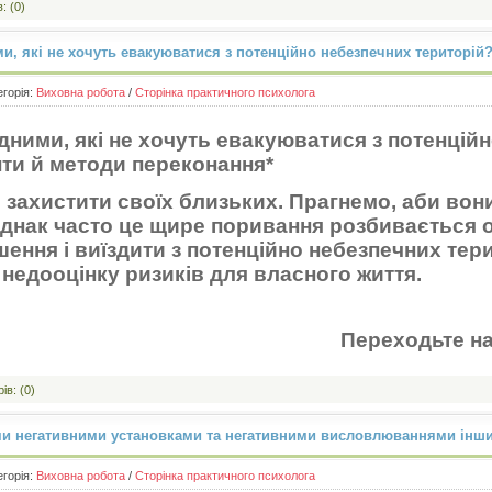
: (0)
ми, які не хочуть евакуюватися з потенційно небезпечних територій
егорія:
Виховна робота
/
Сторінка практичного психолога
ідними, які не хочуть евакуюватися з потенцій
ти й методи переконання*
о захистити своїх близьких. Прагнемо, аби вон
Однак часто це щире поривання розбивається 
ення і виїздити з потенційно небезпечних тери
 недооцінку ризиків для власного життя.
одьте на ДОКЛА
ів: (0)
ми негативними установками та негативними висловлюваннями інши
егорія:
Виховна робота
/
Сторінка практичного психолога