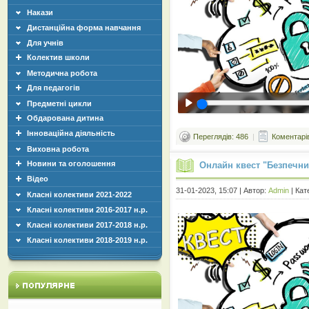
Накази
Дистанційна форма навчання
Для учнів
Колектив школи
Методична робота
Для педагогів
Предметні цикли
Обдарована дитина
Інноваційна діяльність
Переглядів: 486
|
Коментарів
Виховна робота
Новини та оголошення
Онлайн квест "Безпечний
Відео
31-01-2023, 15:07 | Автор:
Admin
| Кат
Класні колективи 2021-2022
Класні колективи 2016-2017 н.р.
Класні колективи 2017-2018 н.р.
Класні колективи 2018-2019 н.р.