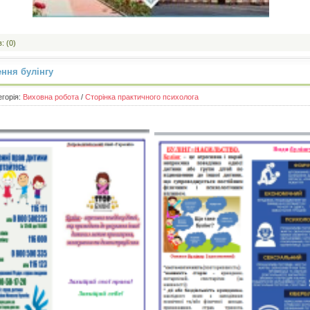
: (0)
ння булінгу
егорія:
Виховна робота
/
Сторінка практичного психолога