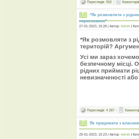
Переглядів: 502
|
Коментарів
*Як розмовляти з рідни
переконання*
27-01-2023, 15:28 | Автор:
Admin
| Кат
*Як розмовляти з р
територій? Аргумен
Усі ми зараз хочем
безпечному місці. 
рідних приймати ріш
невизначеності або
Перех
Переглядів: 4 287
|
Коментар
Як працювати з власни
25-01-2023, 15:23 | Автор:
Admin
| Кат