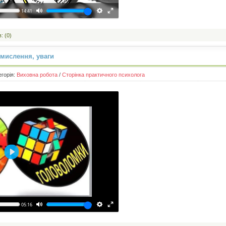
14:41
: (0)
мислення, уваги
егорія:
Виховна робота
/
Сторінка практичного психолога
Відтворити
05:16