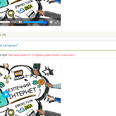
14:41
: (0)
 інтернет".
егорія:
Виховна робота
/
Сторінка практичного психолога
Відтворити