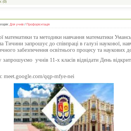
: (0)
егорія:
Для учнів
/
Профорієнтація
ї математики та методики навчання математики Уманс
ла Тичини запрошує до співпраці в галузі наукової, на
ичного забезпечення освітнього процесу та наукових д
у запрошуємо учнів 11-х класів відвідати День відкри
: meet.google.com/qqp-mfye-nei