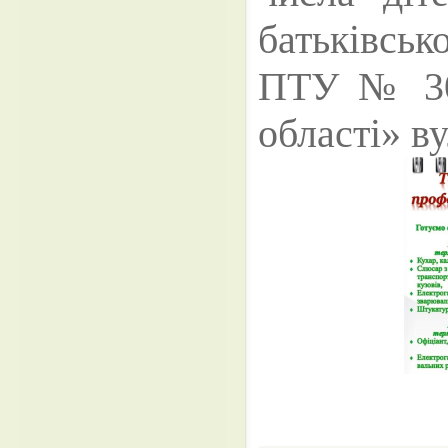
батьківськ
ПТУ № 30 
області» ву