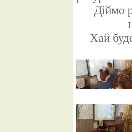
Діймо р
Хай буде