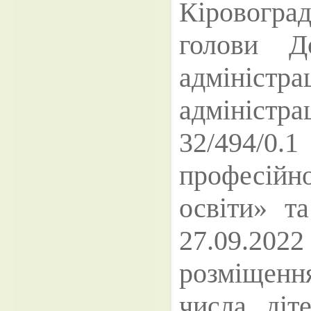
Кіровоградс
голови Д
адміністр
адміністр
32/494/0
професій
освіти» т
27.09.2022
розміщенн
числа діте