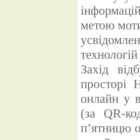
інформац
метою моти
усвідомлен
технологій
Захід від
просторі 
онлайн у в
(за QR-ко
п’ятницю о