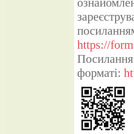
ознайомле
зареєст
посилання
https://fo
Посилання 
форматі:
ht