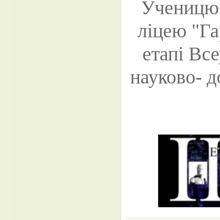
Ученицю 
ліцею "Гар
етапі Вс
науково- д