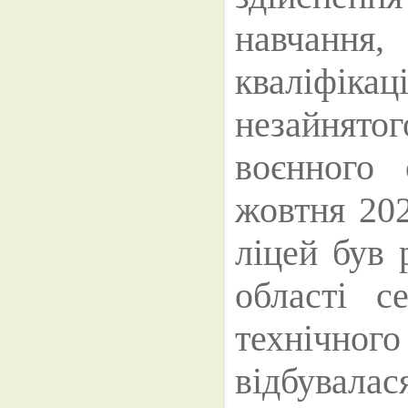
навчання,
кваліфіка
незайнят
воєнного 
жовтня 202
ліцей був 
області с
технічно
відбувалас