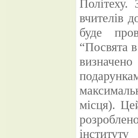
Політеху. 
вчителів до
буде пров
“Посвята в
визначен
подарунка
максимальн
місця). Це
розробл
інститу