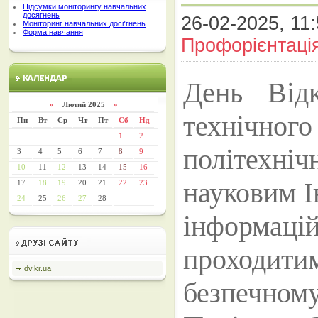
Підсумки моніторингу навчальних
досягнень
26-02-2025, 11:
Моніторинг навчальних досґгнень
Форма навчання
Профорієнтаці
День Від
«
Лютий 2025
»
технічног
Пн
Вт
Ср
Чт
Пт
Сб
Нд
1
2
політехні
3
4
5
6
7
8
9
10
11
12
13
14
15
16
науковим І
17
18
19
20
21
22
23
24
25
26
27
28
інформа
проходити
dv.kr.ua
безпечно