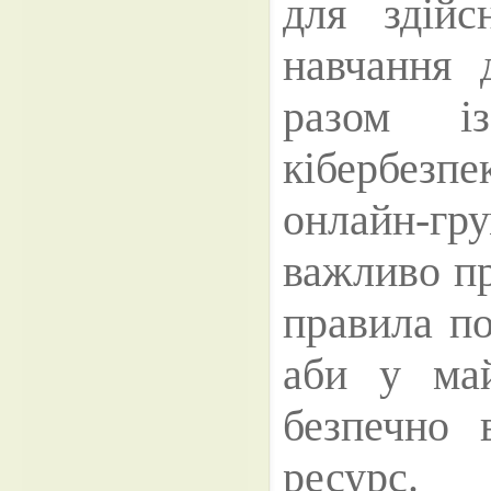
для здійсн
навчання 
разом і
кібербезп
онлайн-гр
важливо пр
правила по
аби у ма
безпечно 
ресурс.