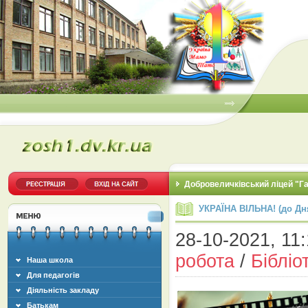
Добровеличківський ліцей "Г
УКРАЇНА ВІЛЬНА! (до Дн
28-10-2021, 11:
робота
/
Бібліо
Наша школа
Для педагогів
Діяльність закладу
Батькам