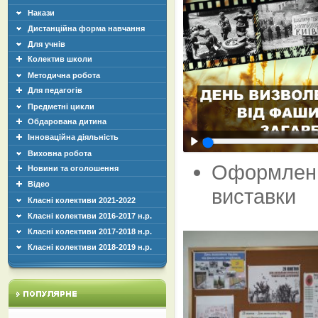
Накази
Дистанційна форма навчання
Для учнів
Колектив школи
Методична робота
Для педагогів
Предметні цикли
Обдарована дитина
Інноваційна діяльність
Виховна робота
Оформленн
Новини та оголошення
Відео
виставки
Класні колективи 2021-2022
Класні колективи 2016-2017 н.р.
Класні колективи 2017-2018 н.р.
Класні колективи 2018-2019 н.р.