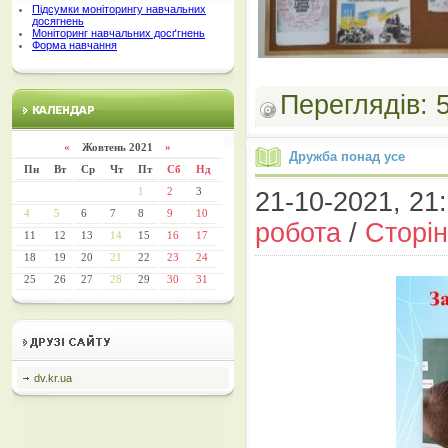
Підсумки моніторингу навчальних
досягнень
Моніторинг навчальних досґгнень
Форма навчання
Переглядів:
«
Жовтень 2021
»
Дружба понад усе
Пн
Вт
Ср
Чт
Пт
Сб
Нд
1
2
3
21-10-2021, 21:
4
5
6
7
8
9
10
робота
/
Сторін
11
12
13
14
15
16
17
18
19
20
21
22
23
24
25
26
27
28
29
30
31
dv.kr.ua