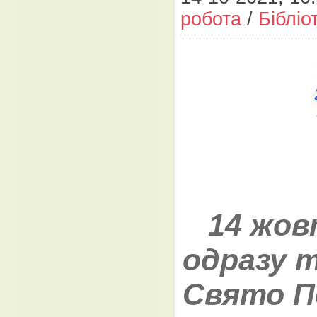
робота
/
Бібліо
14 жов
одразу 
Свято П