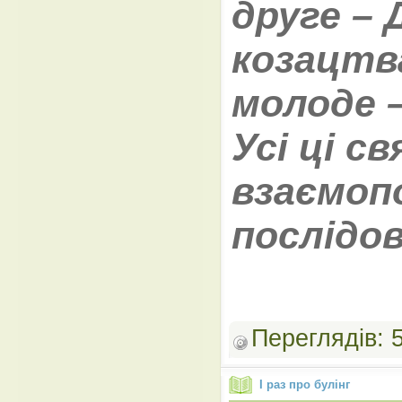
друге – 
козацтв
молоде –
Усі ці с
взаємопо
послідов
Переглядів:
І раз про булінг