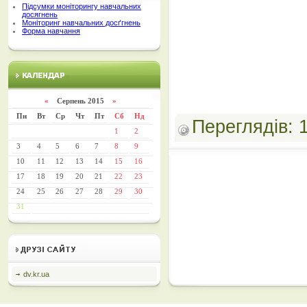
Підсумки моніторингу навчальних
досягнень
Моніторинг навчальних досґгнень
Форма навчання
«
Серпень 2015
»
Пн
Вт
Ср
Чт
Пт
Сб
Нд
Переглядів:
1
2
3
4
5
6
7
8
9
10
11
12
13
14
15
16
17
18
19
20
21
22
23
24
25
26
27
28
29
30
31
dv.kr.ua