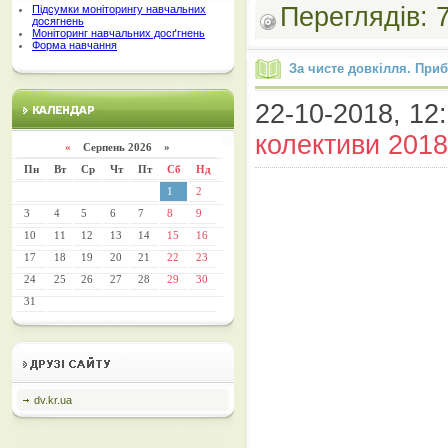
Переглядів:
Підсумки моніторингу навчальних
досягнень
Моніторинг навчальних досґгнень
Форма навчання
За чисте довкілля. Приб
22-10-2018, 12:
колективи 2018
«
Серпень 2026 »
Пн
Вт
Ср
Чт
Пт
Сб
Нд
1
2
3
4
5
6
7
8
9
10
11
12
13
14
15
16
17
18
19
20
21
22
23
24
25
26
27
28
29
30
31
dv.kr.ua