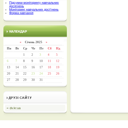
Підсумки моніторингу навчальних
досягнень
Моніторинг навчальних досґгнень
Форма навчання
«
Січень 2025
»
Пн
Вт
Ср
Чт
Пт
Сб
Нд
1
2
3
4
5
6
7
8
9
10
11
12
13
14
15
16
17
18
19
20
21
22
23
24
25
26
27
28
29
30
31
dv.kr.ua