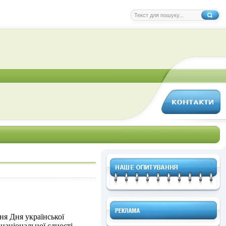
ня Дня української
національної єдності.