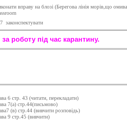
иконати вправу на блозі (Берегова лінія морів,що омив
assroom
47 законспектувати
за роботу під час карантину.
ва 6 стр. 43 (читати, перекладати)
ва 7(а) стр.44(письмово)
ва7 (в) стр.44 (вивчити розповідь)
ва 9 стр.45 (вивчити)