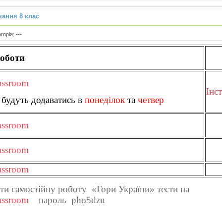
ання 8 клас
егорія:
---
оботи
assroom
Інс
 будуть додаватись в
понеділок
та
четвер
assroom
assroom
assroom
ати самостійну роботу «Гори України» тести на
assroom
пароль pho5dzu