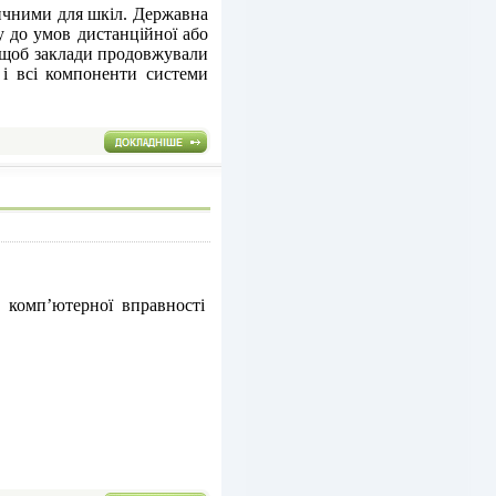
вичними для шкіл. Державна
у до умов дистанційної або
і, щоб заклади продовжували
 і всі компоненти системи
 комп’ютерної вправності