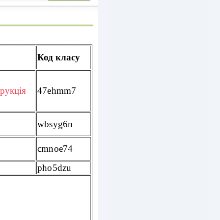
Код класу
трукція
47ehmm7
wbsyg6n
cmnoe74
pho5dzu