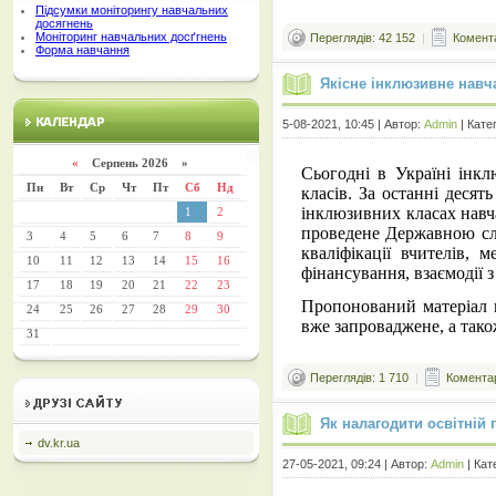
Підсумки моніторингу навчальних
досягнень
Моніторинг навчальних досґгнень
Переглядів: 42 152
|
Комента
Форма навчання
Якісне інклюзивне навча
5-08-2021, 10:45 | Автор:
Admin
| Кате
«
Серпень 2026 »
Сьогодні в Україні інк
Пн
Вт
Ср
Чт
Пт
Сб
Нд
класів. За останні десят
інклюзивних класах навча
1
2
проведене Державною слу
3
4
5
6
7
8
9
кваліфікації вчителів, 
10
11
12
13
14
15
16
фінансування, взаємодії 
17
18
19
20
21
22
23
Пропонований матеріал 
24
25
26
27
28
29
30
вже запроваджене, а тако
31
Переглядів: 1 710
|
Коментар
Як налагодити освітній
dv.kr.ua
27-05-2021, 09:24 | Автор:
Admin
| Кат