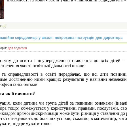
: (0)
наційне середовище у школі: покрокова інструкція для директора
горія:
Для педагогів
оступу до освіти і неупередженого ставлення до всіх дітей 
езпечення якості освітньої діяльності школи.
та справедливості в освіті передбачає, що всі діти повинні
ме досягненню ними кращих результатів у навчанні незалежно 
офесії їхніх батьків.
та як її виявити?
ація, коли дитина чи група дітей за певними ознаками (інвалі
 віра тощо) обмежується у користуванні правами, послугами, св
кладом прямої дискримінації може бути різниця у ставленні до 
ють і стимулюють до більших успіхів, скажімо, в математиці, ко
чувати, підтримувати тощо.