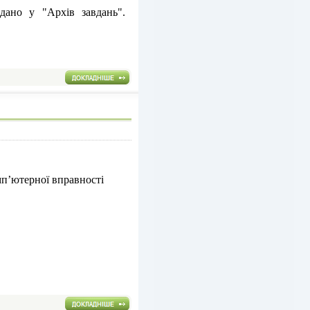
додано у
"Архів завдань"
.
мп’ютерної вправності