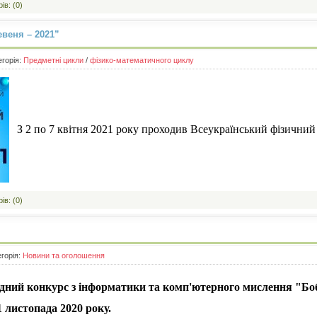
ів: (0)
евеня – 2021”
егорія:
Предметні цикли
/
фізико-математичного циклу
З 2 по 7 квітня 2021 року проходив Всеукраїнський фізичний
ів: (0)
егорія:
Новини та оголошення
ний конкурс з інформатики та комп'ютерного мислення "Боб
1 листопада 2020 року.