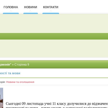
ГОЛОВНА
НОВИНИ
КОНТАКТИ
армонія"
» Сторінка 9
ності та мови
горія:
Новини та оголошення
Сьогодні 09 листопада учні 11 класу долучилися до відзначен
писемності та мови - взяли участь у написанні радіодиктанту 