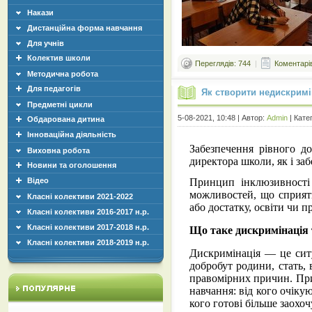
Накази
Дистанційна форма навчання
Для учнів
Колектив школи
Переглядів: 744
|
Коментарів
Методична робота
Для педагогів
Як створити недискримі
Предметні цикли
5-08-2021, 10:48 | Автор:
Admin
| Кате
Обдарована дитина
Інноваційна діяльність
Забезпечення рівного д
Виховна робота
директора школи, як і заб
Новини та оголошення
Відео
Принцип інклюзивності 
можливостей, що сприяти
Класні колективи 2021-2022
або достатку, освіти чи пр
Класні колективи 2016-2017 н.р.
Класні колективи 2017-2018 н.р.
Що таке дискримінація 
Класні колективи 2018-2019 н.р.
Дискримінація — це ситу
добробут родини, стать,
правомірних причин. При
навчання: від кого очіку
кого готові більше заохо