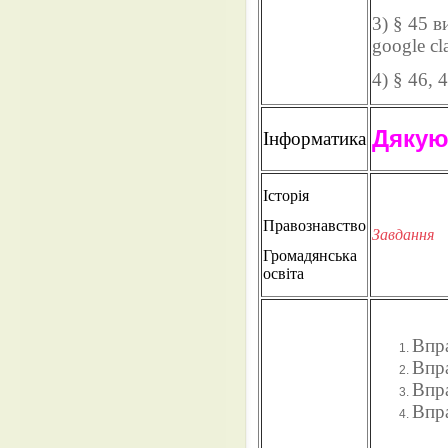
3) § 45 в
google cl
4) § 46, 
Дякую 
Інформатика
Історія
Правознавство
Завдання
Громадянська
освіта
Впра
Впра
Впра
Впра