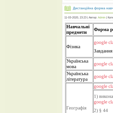
Дистанційна форма навч
11-03-2020, 23:23 | Автор:
Admin
| Кат
Навчальні
Форма р
предмети
google cl
Фізика
Завдання
Українська
google cl
мова
Українська
google cl
література
google cl
1) викон
google cl
Географія
2) § 44