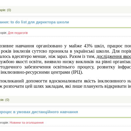
рів: (0)
ння: to do list для директора школи
горія:
Для педагогів
люзивне навчання організовано у майже 43% шкіл, працює по
ь років інклюзія суттєво проникла в українські школи. Для порі
лось вдесятеро менше, ніж зараз. Разом із тим,
дослідження яко
жбою якості освіти, виявило низку викликів на рівні організац
методичного забезпечення освітнього процесу, розвитку інфра
з інклюзивно-ресурсними центрами (ІРЦ).
покликаний допомогти вдосконалювати якість інклюзивного на
ж розпочати цей шлях закладам, які лише планують відкривати і
ів: (0)
 процес в умовах дистанційного навчання
егорія:
Новини та оголошення