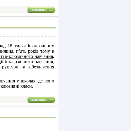
над 18 тисяч інклюзивних
вняння, п’ять років тому в
сті інклюзивного навчання
,
ії інклюзивного навчання,
структури та забезпечення
вчання у школах, де воно
нклюзивні класи.