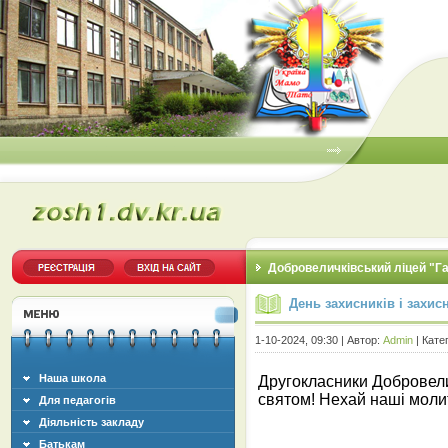
Добровеличківський ліцей "Г
День захисників і захис
1-10-2024, 09:30 | Автор:
Admin
| Кате
Наша школа
Другокласники Добровелич
святом! Нехай наші моли
Для педагогів
Діяльність закладу
Батькам