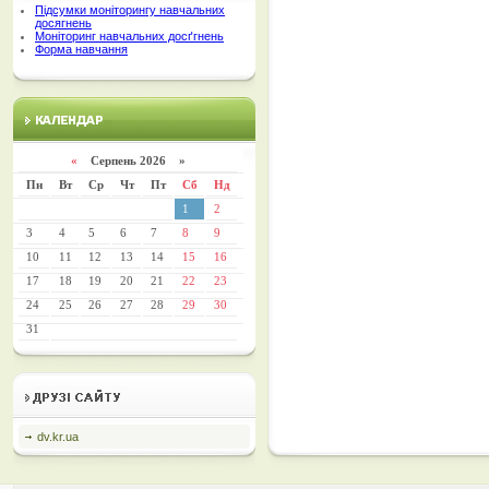
Підсумки моніторингу навчальних
досягнень
Моніторинг навчальних досґгнень
Форма навчання
«
Серпень 2026 »
Пн
Вт
Ср
Чт
Пт
Сб
Нд
1
2
3
4
5
6
7
8
9
10
11
12
13
14
15
16
17
18
19
20
21
22
23
24
25
26
27
28
29
30
31
dv.kr.ua