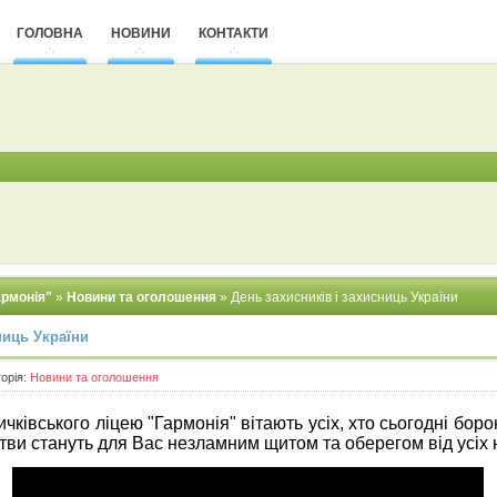
ГОЛОВНА
НОВИНИ
КОНТАКТИ
армонія"
»
Новини та оголошення
» День захисників і захисниць України
ниць України
горія:
Новини та оголошення
ківського ліцею "Гармонія" вітають усіх, хто сьогодні боро
тви стануть для Вас незламним щитом та оберегом від усіх 