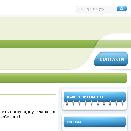
нить нашу рідну землю, зі
небезпек!